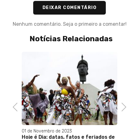
DEIXAR COMENTÁRIO
Nenhum comentário. Seja o primeiro a comentar!
Notícias Relacionadas
30 de Agosto 
Finalista d
Pereira, com
única e enri
Previous
Next
concurso Mi
Brasil 2023
01 de Novembro de 2023
Hoje é Dia: datas, fatos e feriados de