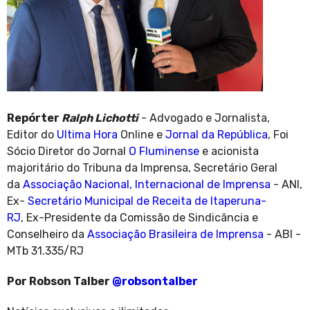
Repórter
Ralph Lichotti
- Advogado e Jornalista,
Editor do
Ultima Hora
Online e
Jornal da República
, Foi
Sócio Diretor do Jornal
O Fluminense
e acionista
majoritário do Tribuna da Imprensa, Secretário Geral
da
Associação Nacional, Internacional de Imprensa
- ANI,
Ex-
Secretário Municipal de Receita de Itaperuna-
RJ
, Ex-Presidente da Comissão de Sindicância e
Conselheiro da
Associação Brasileira de Imprensa
- ABI -
MTb 31.335/RJ
Por Robson Talber
@robsontalber