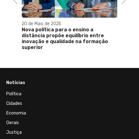
20 de Maio de 2025
25 de J
as que
Nova política para o ensino a
Entre
distância propõe equilíbrio entre
- Pre
inovação e qualidade na formação
superior
Notícias
Política
Cidades
Economia
Gerais
Justiça