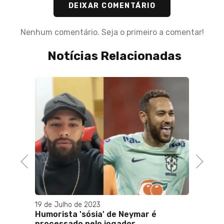
DEIXAR COMENTÁRIO
Nenhum comentário. Seja o primeiro a comentar!
Notícias Relacionadas
01 de J
Abord
Mercad
Previous
Next
19 de Julho de 2023
que na
Humorista 'sósia' de Neymar é
processado pelo jogador