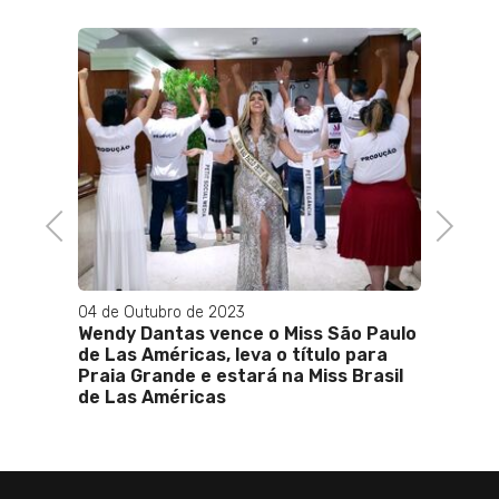
Previous
Next
 2023
19 de Dezembro de 2024
vence o Miss São Paulo
Agrotóxicos, armas e cashba
s, leva o título para
conheça a reforma tributári
 estará na Miss Brasil
aprovada no Congresso
as