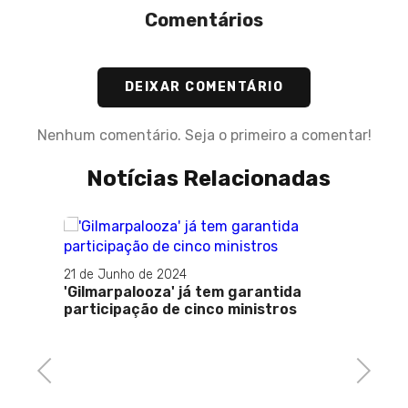
Comentários
DEIXAR COMENTÁRIO
Nenhum comentário. Seja o primeiro a comentar!
Notícias Relacionadas
21 de Junho de 2024
01 de J
'Gilmarpalooza' já tem garantida
O urub
participação de cinco ministros
econo
Previous
Next