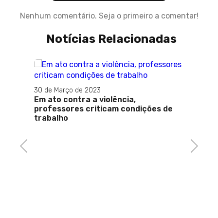
Nenhum comentário. Seja o primeiro a comentar!
Notícias Relacionadas
30 de Março de 2023
Em ato contra a violência,
professores criticam condições de
trabalho
Previous
Next
30 de 
Prefei
e dar
trans
Marins