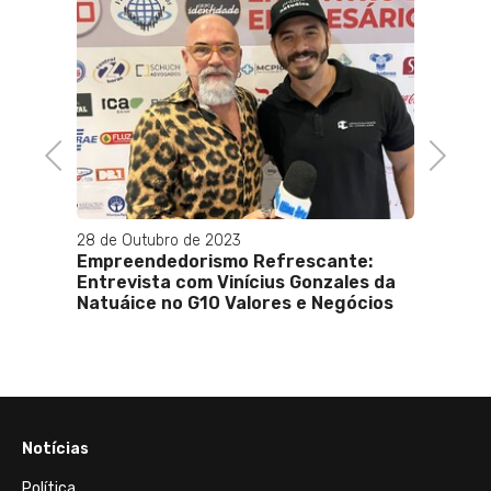
tas
te e
Previous
Next
28 de Outubro de 2023
31 de 
Empreendedorismo Refrescante:
Saiba 
Entrevista com Vinícius Gonzales da
duran
Natuáice no G10 Valores e Negócios
feriad
Notícias
Política