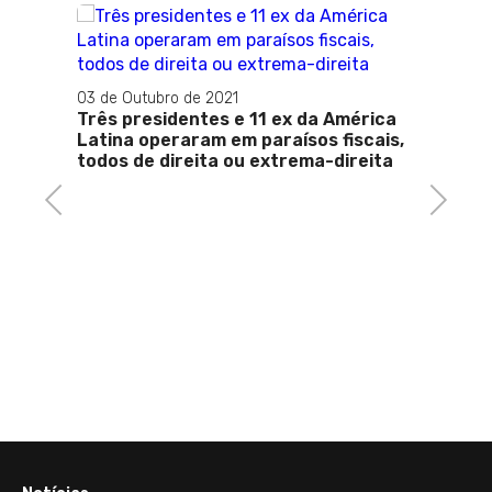
14 de O
Brasi
03 de Outubro de 2021
e Fra
Três presidentes e 11 ex da América
Latina operaram em paraísos fiscais,
todos de direita ou extrema-direita
Previous
Next
to a
igia
 de
 Rio