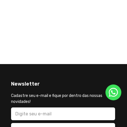
19 de Jan
UERJ Q
DE MED
ARNS
Newsletter
Cadastre seu e-mail e fique por dentro das nossas
novidades!