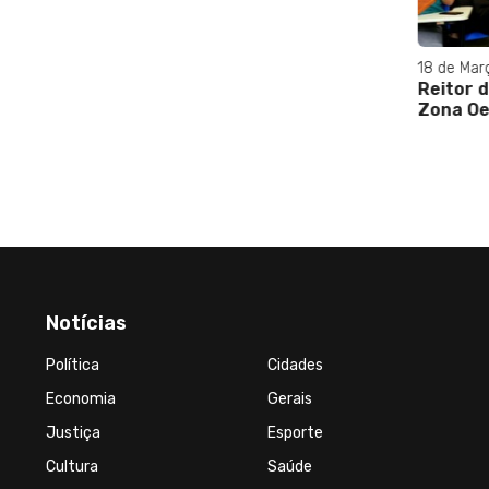
18 de Mar
ão do
Reitor d
Zona Oe
Notícias
Política
Cidades
Economia
Gerais
Justiça
Esporte
Cultura
Saúde