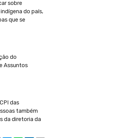
car sobre
indígena do país,
oas que se
ação do
de Assuntos
 CPI das
 pessoas também
 da diretoria da