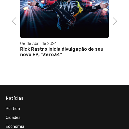
Previous
Next
08 de Abril de 2024
23 de M
ril de
Rick Rastro inicia divulgação de seu
Luxo,
mesmo
novo EP, “Zero34”
Jurem
uma d
2026
Notícias
Política
Cidades
Economia