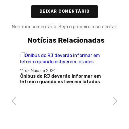
DEIXAR COMENTÁRIO
Nenhum comentário. Seja o primeiro a comentar!
Notícias Relacionadas
14 de Maio de 2024
Ônibus do RJ deverão informar em
08 de 
letreiro quando estiverem lotados
re
Govern
metro
i
passa
Previous
Next