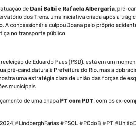
a atuação de
Dani Balbi e Rafaela Albergaria
, pré-ca
rvatório dos Trens, uma iniciativa criada após a trági
o. A concessionária culpou Joana pelo próprio acident
stiça no transporte público
reeleição de Eduardo Paes (PSD), está em um moment
ua pré-candidatura à Prefeitura do Rio, mas a dobrad
mostra uma estratégia clara de união das forças de es
ões municipais.
lançamento de uma chapa
PT com PDT
, com os ex-comp
ões2024 #LindberghFarias #PSOL #PCdoB #PT #União