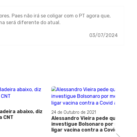
res. Paes não irá se coligar com o PT agora que,
a será diferente do atual.
03/07/2024
ixo, diz
24 de Outubro de 2021
23 de Ma
Alessandro Vieira pede que STF
Caio Vi
investigue Bolsonaro por mentir e
Câmara
ligar vacina contra a Covid a AIDS
em 202
Next