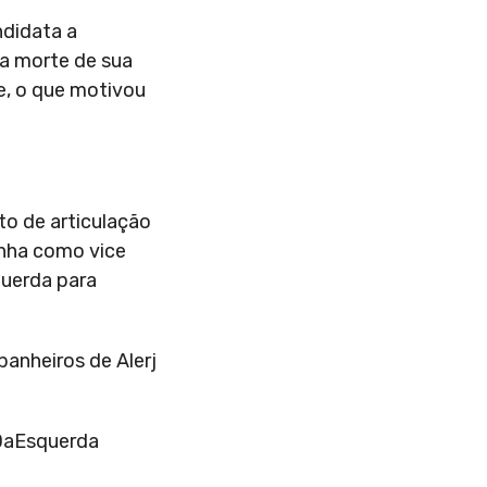
ndidata a
ca morte de sua
e, o que motivou
o de articulação
inha como vice
querda para
anheiros de Alerj
DaEsquerda