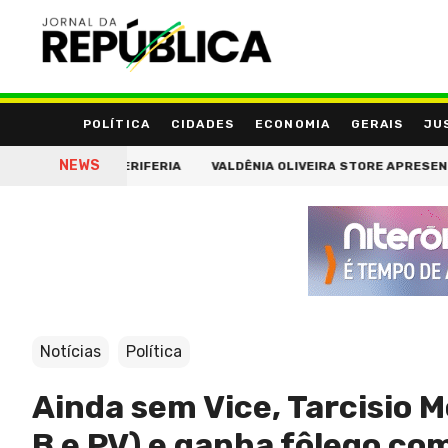
POLÍTICA
CIDADES
ECONOMIA
GERAIS
JU
NEWS
ÇA DA PERIFERIA
VALDÊNIA OLIVEIRA STORE APRESENTA VESTIDO
Notícias
Política
Ainda sem Vice, Tarcisio 
B e PV) e ganha fôlego co