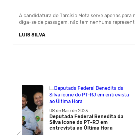
A candidatura de Tarcísio Mota serve apenas para m
diga-se de passagem, não tem nenhuma representaçã
LUIS SILVA
08 de Maio de 2023
13 de Set
Deputada Federal Benedita da
Bolsona
Silva icone do PT-RJ em
popular
entrevista ao Última Hora
de recu
Previous