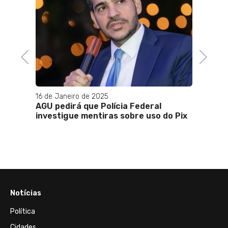
Previous
Next
16 de Janeiro de 2025
16 de A
GC)
AGU pedirá que Polícia Federal
Bolsa 
a
investigue mentiras sobre uso do Pix
benefi
desta 
Notícias
Política
Cidades