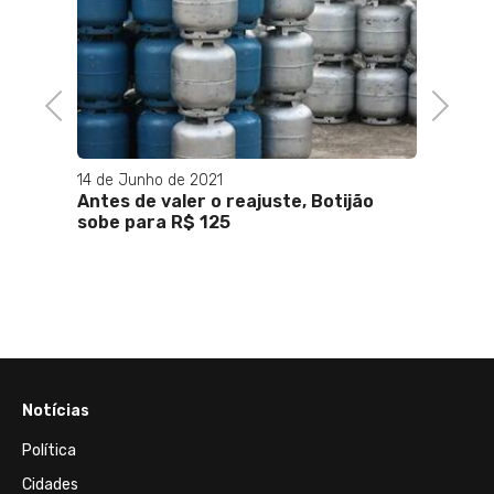
1,06%
Previous
Next
14 de Junho de 2021
 de
Antes de valer o reajuste, Botijão
em
sobe para R$ 125
Notícias
Política
Cidades