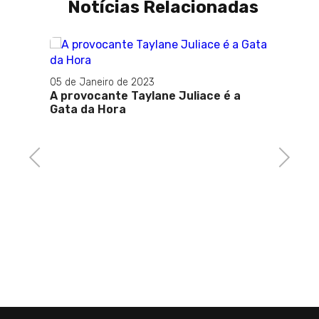
Notícias Relacionadas
05 de Janeiro de 2023
15 de A
pedida
A provocante Taylane Juliace é a
Lula 
Gata da Hora
inter
Previous
Next