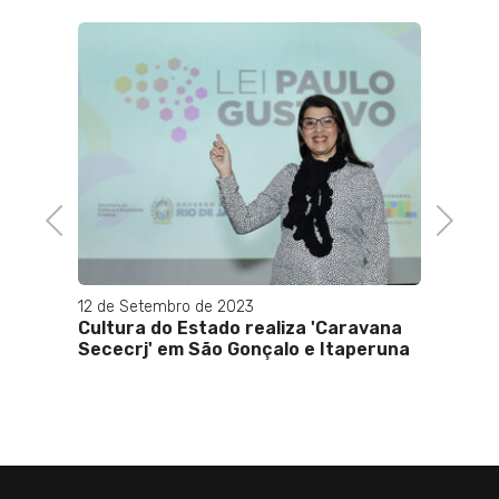
Previous
Next
12 de Setembro de 2023
13 de J
ria
Cultura do Estado realiza 'Caravana
Ressa
Sececrj' em São Gonçalo e Itaperuna
4 m na