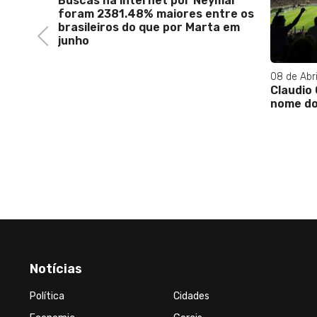
Buscas na internet por Neymar
foram 2381.48% maiores entre os
brasileiros do que por Marta em
Previous
junho
08 de Abri
ta?
Claudio
nome do
Notícias
Política
Cidades