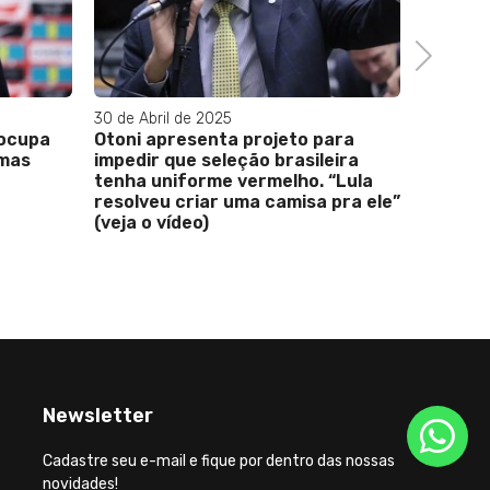
Brasil 
desempe
Jogos 
Next
medalh
30 de Abril de 2025
eocupa
Otoni apresenta projeto para
omas
impedir que seleção brasileira
tenha uniforme vermelho. “Lula
resolveu criar uma camisa pra ele”
(veja o vídeo)
Newsletter
Cadastre seu e-mail e fique por dentro das nossas
novidades!