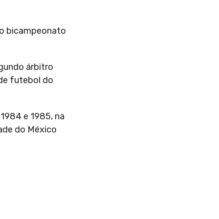
u o bicampeonato
egundo árbitro
 de futebol do
 1984 e 1985, na
dade do México