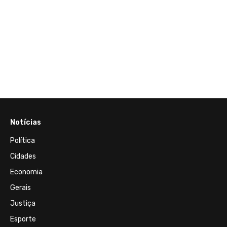
16 de M
Entre
Rio-
cresc
prepar
2024
Notícias
Política
Cidades
Economia
Gerais
Justiça
Esporte