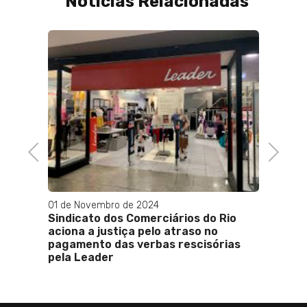
Notícias Relacionadas
ivo e
Previous
Next
01 de Novembro de 2024
19 de 
Sindicato dos Comerciários do Rio
Bruno
aciona a justiça pelo atraso no
homen
pagamento das verbas rescisórias
pela Leader