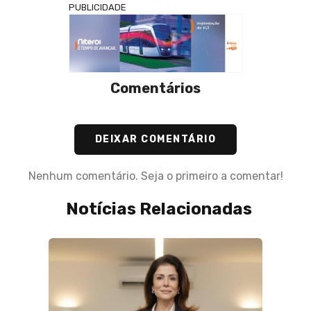
PUBLICIDADE
Comentários
DEIXAR COMENTÁRIO
Nenhum comentário. Seja o primeiro a comentar!
Notícias Relacionadas
30 de M
Cesta
preço
 dos