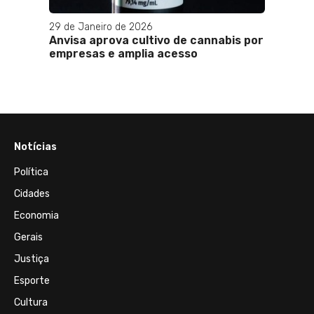
29 de Janeiro de 2026
03 de O
Anvisa aprova cultivo de cannabis por
Intox
empresas e amplia acesso
riscos
em ca
Notícias
Política
Cidades
Economia
Gerais
Justiça
Esporte
Cultura