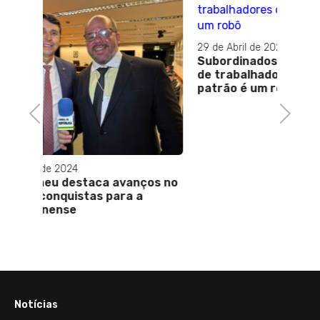
29 de Abril de 2022
Subordinados ao algoritmo: a rotina
de trabalhadores cujo escudo do
patrão é um robô
Previous
Next
03 de
ços no
Bras
a
do he
Notícias