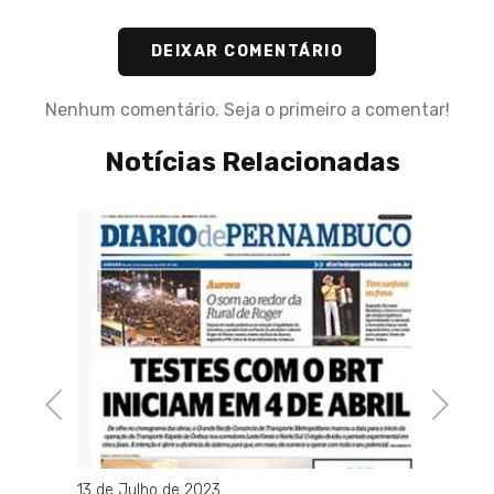
DEIXAR COMENTÁRIO
Nenhum comentário. Seja o primeiro a comentar!
Notícias Relacionadas
14 de M
Perua
preso 
do Rio
Previous
Next
13 de Julho de 2023