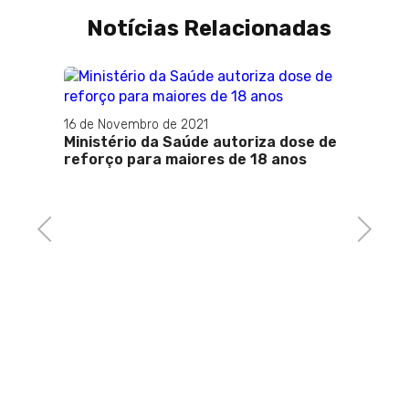
Notícias Relacionadas
16 de Novembro de 2021
04 de 
Ministério da Saúde autoriza dose de
Biomed
reforço para maiores de 18 anos
mil p
trega
tantan
Previous
Next