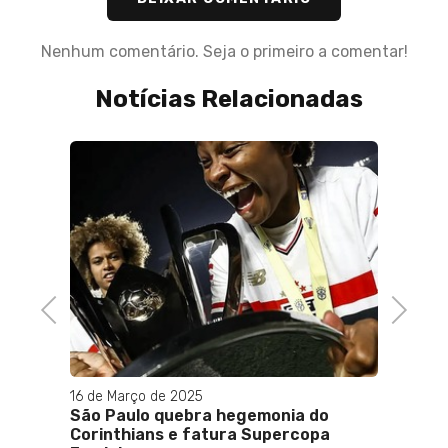
Nenhum comentário. Seja o primeiro a comentar!
Notícias Relacionadas
a
co
Previous
Next
16 de Março de 2025
25 de 
São Paulo quebra hegemonia do
Atleta
Corinthians e fatura Supercopa
desab