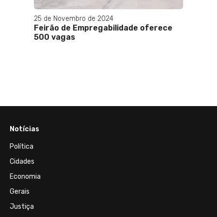
25 de Novembro de 2024
07 de 
aúde
Feirão de Empregabilidade oferece
Lula a
es
500 vagas
Espor
r
mento
e
Notícias
Política
Cidades
Economia
Gerais
Justiça