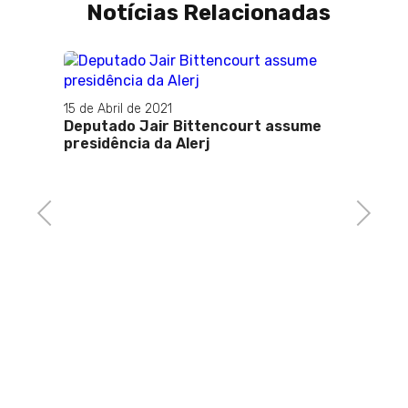
Notícias Relacionadas
15 de Abril de 2021
Deputado Jair Bittencourt assume
presidência da Alerj
 pela
Previous
Next
28 de 
Caxia
glóri
statu