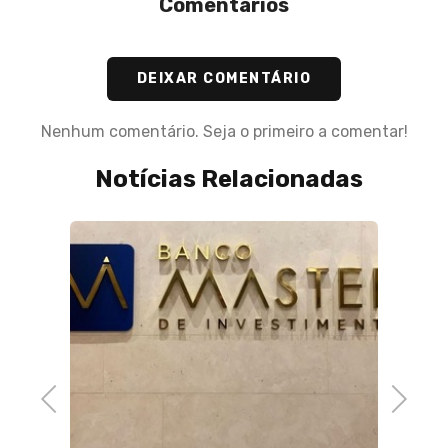
Comentários
DEIXAR COMENTÁRIO
Nenhum comentário. Seja o primeiro a comentar!
Notícias Relacionadas
20 de J
Govern
para p
eleva 
baixo
Previous
Next