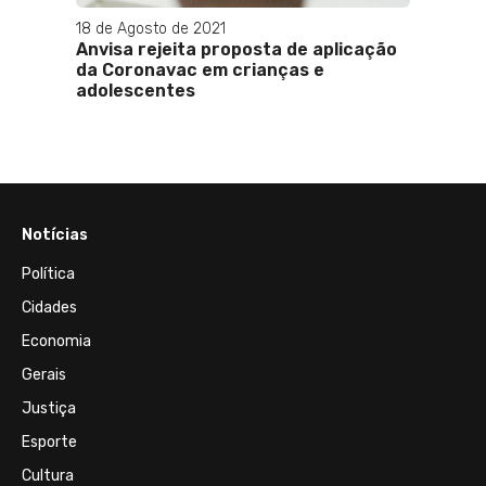
18 de Agosto de 2021
06 de 
Anvisa rejeita proposta de aplicação
Saúde
da Coronavac em crianças e
Cláudi
adolescentes
forças
Baixa
Notícias
Política
Cidades
Economia
Gerais
Justiça
Esporte
Cultura