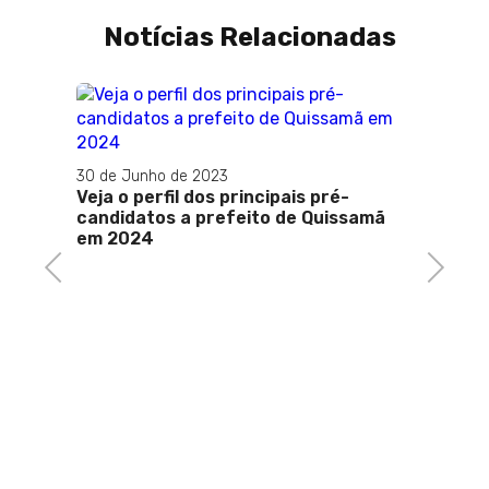
Notícias Relacionadas
30 de Junho de 2023
Veja o perfil dos principais pré-
candidatos a prefeito de Quissamã
em 2024
Previous
Next
05 de 
ura
Prefei
s de
operaç
motos