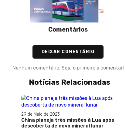
Comentários
DEIXAR COMENTÁRIO
Nenhum comentário. Seja o primeiro a comentar!
Notícias Relacionadas
29 de Maio de 2023
13 de O
China planeja três missões à Lua após
Operá
descoberta de novo mineral lunar
proce
explo