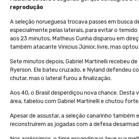
reprodução
A seleção norueguesa trocava passes em busca de
especialmente pelas laterais, para evitar o temido
aos 23 minutos, Matheus Cunha disparou em direçã
também atacante Vinícius Júnior, livre, mas optou p
Sete minutos depois, Gabriel Martinelli recebeu de
Ryerson. Ele bateu cruzado, e Nyland defendeu com
chutar, mas o lateral furou a finalização.
Aos 40, o Brasil desperdiçou nova chance. Desta v
área, tabelou com Gabriel Martinelli e chutou fort
Apesar de assustar, a seleção canarinho também er
reconstruírem as jogadas com a defesa desarmad
Nos acréscimos, o time escandinavo teve sua mel