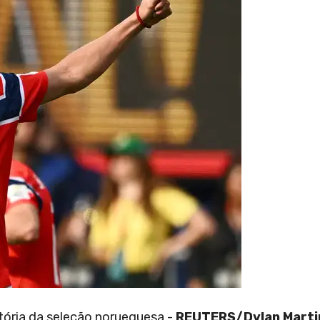
tória da seleção norueguesa -
REUTERS/Dylan Marti