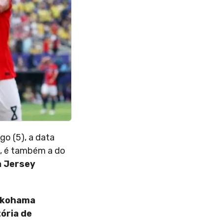
go (5), a data
a, é também a do
a Jersey
Yokohama
tória de