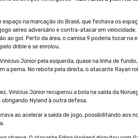
 espaço na marcação do Brasil, que fechava os espaç
 jogo aéreo adversário e contra-atacar em velocidade. 
o ao gol. Perto da área, o camisa 9 poderia tocar na 
elo drible e se enrolou.
 Vinícius Júnior pela esquerda, quase na linha de fundo
 a perna. No rebote pela direita, o atacante Rayan ro
ez, Vinícius Júnior recuperou a bola na saída da Norue
e, obrigando Nyland à outra defesa.
rava ao acelerar a saída de jogo, possibilitando aos 
a.
hor chance. O atacante Erling Haaland disputou com G