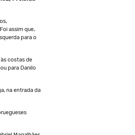
os,
Foi assim que,
esquerda para o
, às costas de
lou para Danilo
ga, na entrada da
noruegueses
abriel Magalhães