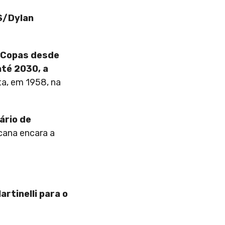
/Dylan
m Copas desde
até 2030, a
ta, em 1958, na
ário de
cana encara a
artinelli para o