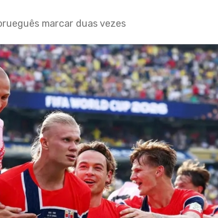
norueguês marcar duas vezes