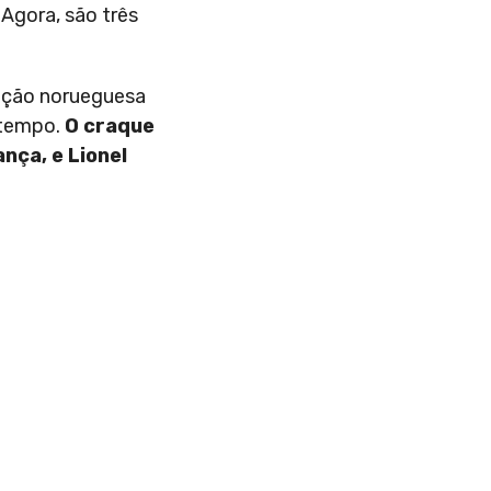
 Agora, são três
icação norueguesa
 tempo.
O craque
nça, e Lionel