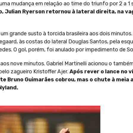
 uma mudança em relação ao time do triunfo por 2 a 1 
, Julian Ryerson retornou à lateral direita, na v
 um grande susto à torcida brasileira aos dois minutos
egaard, às costas do lateral Douglas Santos, pela esqu
redes. O gol, porém, foi anulado por impedimento de So
 aos nove minutos. Gabriel Martinelli acionou o també
elo zagueiro Kristoffer Ajer.
Após rever o lance no v
lante Bruno Guimarães cobrou, mas o chute à meia 
Nyland.