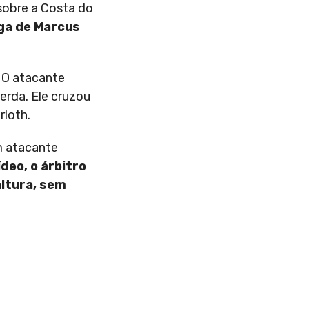
sobre a Costa do
aga de Marcus
. O atacante
erda. Ele cruzou
rloth.
m atacante
ídeo, o árbitro
altura, sem