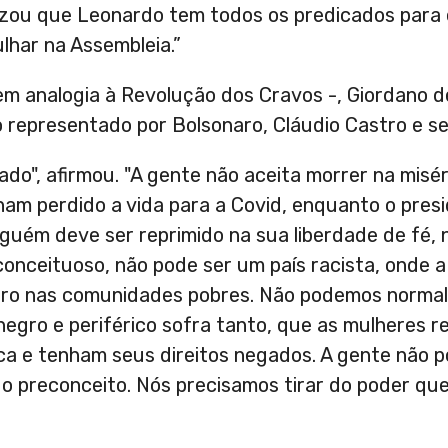
zou que Leonardo tem todos os predicados para e
lhar na Assembleia.”
em analogia à Revolução dos Cravos -, Giordano 
o representado por Bolsonaro, Cláudio Castro e s
o", afirmou. "A gente não aceita morrer na misér
ham perdido a vida para a Covid, enquanto o presi
nguém deve ser reprimido na sua liberdade de fé, 
conceituoso, não pode ser um país racista, onde a 
utro nas comunidades pobres. Não podemos normal
egro e periférico sofra tanto, que as mulheres
ca e tenham seus direitos negados. A gente não 
 preconceito. Nós precisamos tirar do poder qu