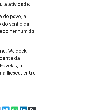
u a atividade:
a do povo, a
o do sonho da
 medo nenhum do
ane, Waldeck
idente da
Favelas, o
na Iliescu, entre