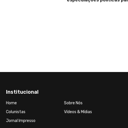
28 de Junho de 2024
Na Cidade da Laranja, a Fe
Aipim: Pré-candidatos a
prefeitura de Nova Iguaç
Corrida Frenética para o
Turno
Institucional
Home
Sobre Nós
Colunistas
Vídeos & Mídias
Jornal Impresso