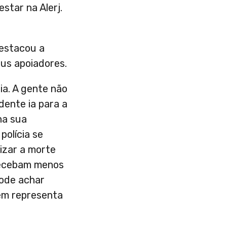
star na Alerj.
destacou a
eus apoiadores.
ia. A gente não
dente ia para a
na sua
polícia se
izar a morte
 recebam menos
pode achar
em representa