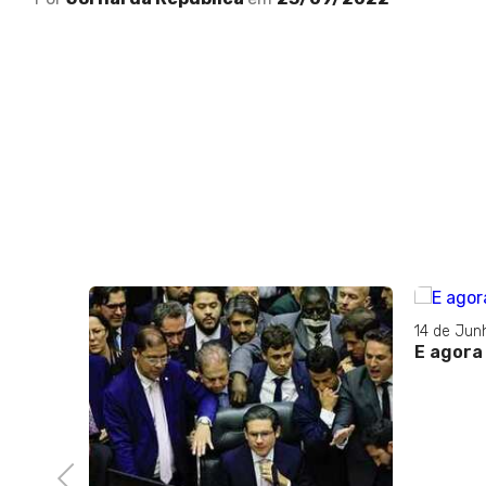
14 de Junho de 2023
E agora Campos Neto?
09 de Fev
Lula e 
investi
em Minas
Previous
especul