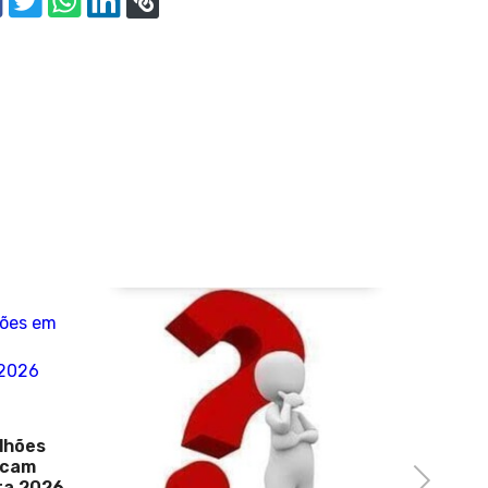
19 de Julho de 2021
CPI investiga suspeita de propinas
na Saúde envolvendo Ricardo
Barros
Next