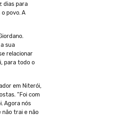
z dias para
 o povo. A
Giordano.
 a sua
e relacionar
i, para todo o
ador em Niterói,
ostas. “Foi com
. Agora nós
não trai e não