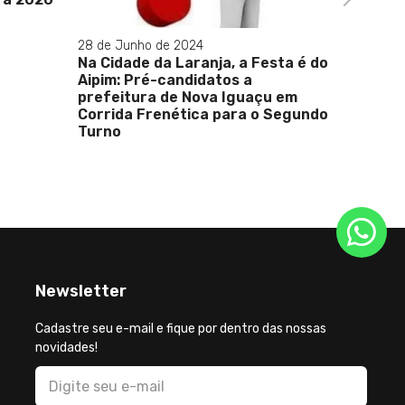
03 de Ma
sta é do
Renata 
Silva e
u em
Rio: O 
 Segundo
duas g
Newsletter
Cadastre seu e-mail e fique por dentro das nossas
novidades!