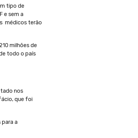
um tipo de
F e sem a
os médicos terão
 210 milhões de
de todo o país
ntado nos
ácio, que foi
 para a