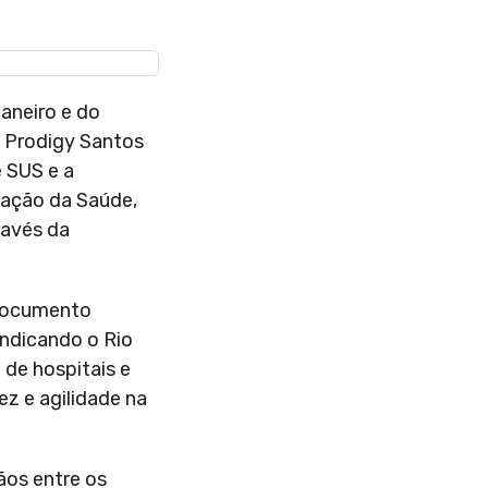
aneiro e do
l Prodigy Santos
e SUS e a
zação da Saúde,
ravés da
 documento
indicando o Rio
 de hospitais e
ez e agilidade na
ãos entre os