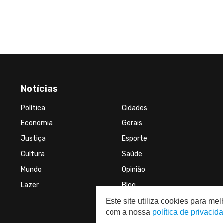
Notícias
Política
Cidades
Economia
Gerais
Justiça
Esporte
Cultura
Saúde
Mundo
Opinião
Lazer
Blog
Este site utiliza cookies para m
com a nossa
política de privacid