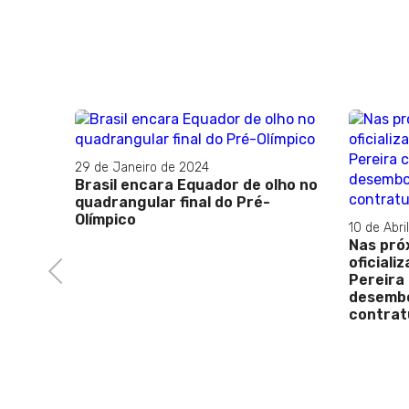
de olho no
Pré-
10 de Abril de 2023
Nas próximas horas deverá ser
oficializado a demissão do Vítor
Previous
Pereira com o Flamengo
desembolsando uma multa
contratual de R$ 15 milhões.
04 d
Tet
Mus
mom
Sud