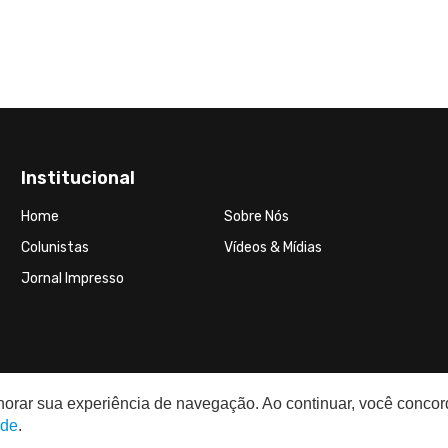
Institucional
Home
Sobre Nós
Colunistas
Vídeos & Mídias
Jornal Impresso
elhorar sua experiência de navegação. Ao continuar, você conco
ade
.