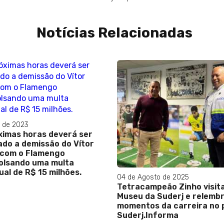
Notícias Relacionadas
e Agosto de 2025
04 de Maio de 2026
racampeão Zinho visita o
Vasco arranca empat
eu da Suderj e relembra
acréscimos e frustra
entos da carreira no podcast
em clássico eletrizan
erj.Informa
Maracanã