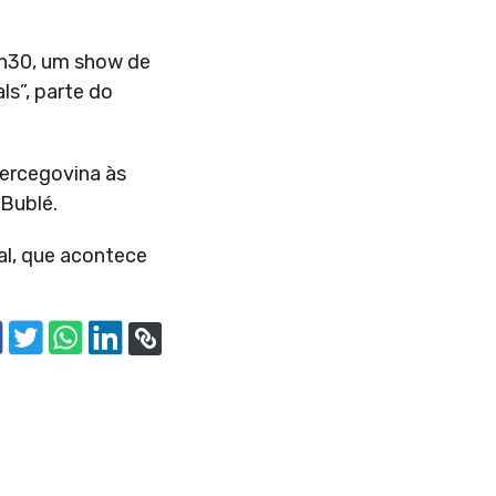
0h30, um show de
ls”, parte do
Hercegovina às
 Bublé.
nal, que acontece