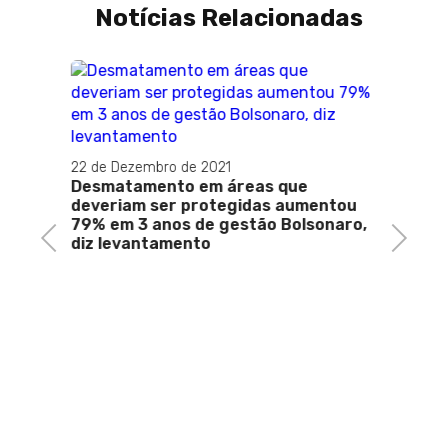
Notícias Relacionadas
s
22 de Dezembro de 2021
Desmatamento em áreas que
deveriam ser protegidas aumentou
79% em 3 anos de gestão Bolsonaro,
Previous
Next
diz levantamento
21 de 
Ruben
excel
promov