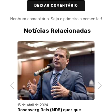
DEIXAR COMENTÁRIO
Nenhum comentário. Seja o primeiro a comentar!
Notícias Relacionadas
-19,
nvívio
Previous
Next
15 de Abril de 2024
05 de J
Rosenverg Reis (MDB) quer que
Escân