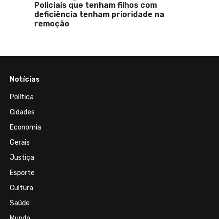
Policiais que tenham filhos com
R$ 90
deficiência tenham prioridade na
acion
remoção
Notícias
Política
Cidades
Economia
Gerais
Justiça
Esporte
Cultura
Saúde
Mundo