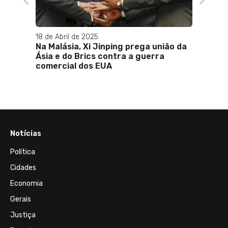
18 de Abril de 2025
14 de A
Na Malásia, Xi Jinping prega união da
Cláudi
Ásia e do Brics contra a guerra
dos úl
comercial dos EUA
está 
Notícias
Política
Cidades
Economia
Gerais
Justiça