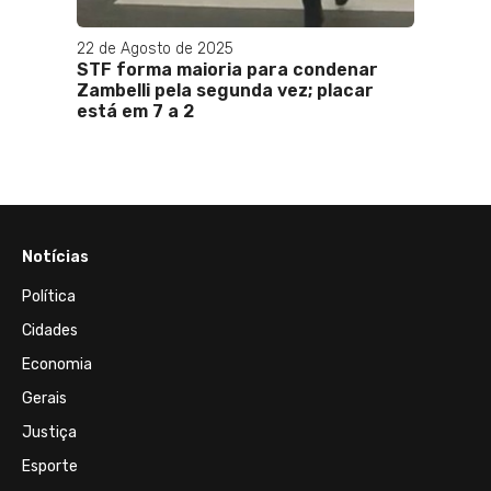
22 de Agosto de 2025
29 de M
iação
STF forma maioria para condenar
Crimes
Zambelli pela segunda vez; placar
sofis
o de
está em 7 a 2
em to
Notícias
Política
Cidades
Economia
Gerais
Justiça
Esporte