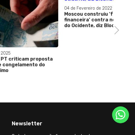
04 de Fevereiro de 2022
Moscou construiu 'fortaleza
financeira' contra novas sanções
do Ocidente, diz Bloomberg
Next
23 de Ja
oposta
Pequeno
 do
para re
União
Newsletter