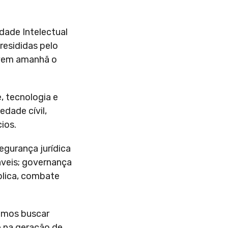
dade Intelectual
resididas pelo
ovem amanhã o
, tecnologia e
edade cívil,
ios.
egurança jurídica
áveis; governança
ública, combate
samos buscar
e na geração de