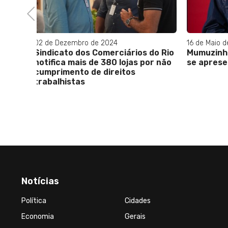
Previous
16 de Maio de 2025
08 de Jan
 do Rio
Mumuzinho e o grupo Bom Gosto
Niterói
por não
se apresentam na Arena Bangu!
solidar
Carnava
Notícias
Política
Cidades
Economia
Gerais