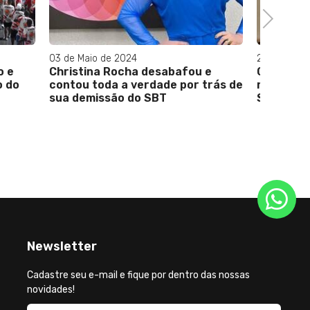
Next
21 de Setembro de 2025
28 de Ma
u e
CEDEMAR debate economia do
Grandes
 trás de
mar em reunião na Escola
Entrevi
Superior de Guerra
Candida
Isabell
dos PC
Newsletter
Cadastre seu e-mail e fique por dentro das nossas
novidades!