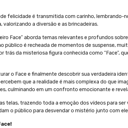
 de felicidade é transmitida com carinho, lembrando-n
 valorizando a diversão e as brincadeiras.
eiro Face” aborda temas relevantes e profundos sobr
 ao público é recheada de momentos de suspense, muit
or trás da misteriosa figura conhecida como “Face”, qu
urar o Face e finalmente descobrir sua verdadeira iden
s percebem que a realidade é mais complexa do que im
ntes, culminando em um confronto emocionante e revel
s telas, trazendo toda a emoção dos vídeos para ser v
am o público para desvendar o mistério junto com ele
Face!