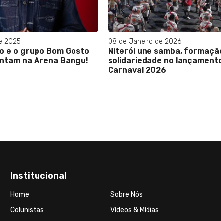
eiro de 2026
03 de Maio de 2024
 une samba, formação e
Christina Rocha desabafo
iedade no lançamento do
contou toda a verdade por
l 2026
sua demissão do SBT
Institucional
Home
Sobre Nós
Colunistas
Vídeos & Mídias