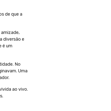
os de que a
e amizade,
a diversão e
e é um
tidade. No
aginavam. Uma
ador.
ivida ao vivo.
s.