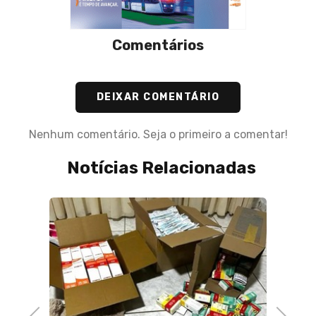
Comentários
DEIXAR COMENTÁRIO
Nenhum comentário. Seja o primeiro a comentar!
Notícias Relacionadas
17 de A
Volta 
orien
volta
Previous
Next