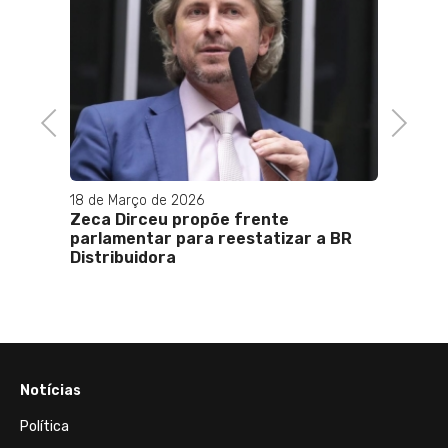
Previous
Next
arço de 2026
17 de Dezembro de 2024
Dirceu propõe frente
Ministro Alexandre d
entar para reestatizar a BR
recebido com coros d
buidora
durante show de Cae
Maria Bethânia em S
Notícias
Política