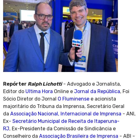
Repórter
Ralph Lichotti
- Advogado e Jornalista,
Editor do
Ultima Hora
Online e
Jornal da República
, Foi
Sócio Diretor do Jornal
O Fluminense
e acionista
majoritário do Tribuna da Imprensa, Secretário Geral
da
Associação Nacional, Internacional de Imprensa
- ANI,
Ex-
Secretário Municipal de Receita de Itaperuna-
RJ
, Ex-Presidente da Comissão de Sindicância e
Conselheiro da
Associação Brasileira de Imprensa
- ABI -