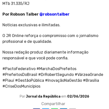
MTb 31.335/RJ
Por Robson Talber
@robsontalber
Notícias exclusivas e ilimitadas.
O JR Online reforça o compromisso com o jornalismo
profissional e de qualidade.
Nossa redação produz diariamente informação
responsável e que você pode confia.
#PactoFederativo #MarchaDosPrefeitos
#PrefeitosDoBrasil #DrRobertSegundo #VárzeaGrande
#Piauí #GestãoPública #InovaçãoNaGestão #Brasília
#CriseDosMunicípios
Por
Jornal da República
em
02/06/2026
Compartilhar