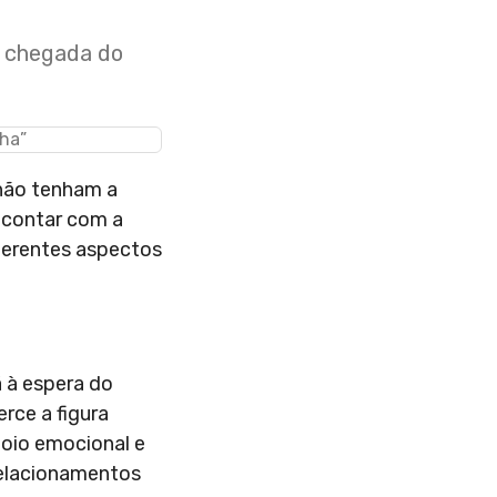
 a chegada do
 não tenham a
 contar com a
iferentes aspectos
á à espera do
rce a figura
poio emocional e
relacionamentos