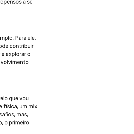
ropensos a se
mplo. Para ele,
ode contribuir
e explorar o
envolvimento
eio que vou
 física, um mix
afios, mas,
, o primeiro