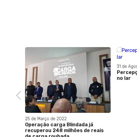
31 de Ago
Percepç
no lar
tro que
ar
Previous
25 de Março de 2022
Operação carga Blindada já
recuperou 248 milhões de reais
de carga roubada