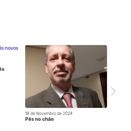
29 de Ag
ês
Centrã
reforma
Next
18 de Novembro de 2024
Pés no chão