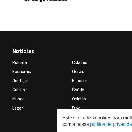
Notícias
Política
Cidades
Economia
Gerais
Justiça
Esporte
Cultura
Saúde
Mundo
Opinião
Lazer
Blog
Este site utiliza cookies para m
com a nossa
política de privacid