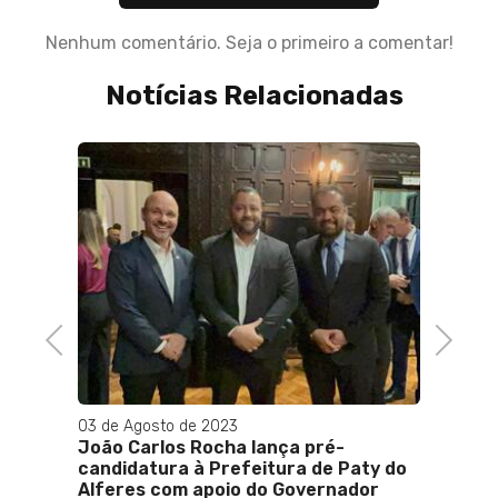
Nenhum comentário. Seja o primeiro a comentar!
Notícias Relacionadas
Previous
Next
03 de Agosto de 2023
30 de 
 case
João Carlos Rocha lança pré-
Marcel
 e
candidatura à Prefeitura de Paty do
"Sang
Alferes com apoio do Governador
Ecomm