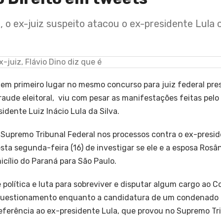
l, o ex-juiz suspeito atacou o ex-presidente Lula
em primeiro lugar no mesmo concurso para juiz federal pres
raude eleitoral, viu com pesar as manifestações feitas pel
idente Luiz Inácio Lula da Silva.
o Supremo Tribunal Federal nos processos contra o ex-presi
nesta segunda-feira (16) de investigar se ele e a esposa Ros
icílio do Paraná para São Paulo.
e política e luta para sobreviver e disputar algum cargo ao 
se questionamento enquanto a candidatura de um condenado 
referência ao ex-presidente Lula, que provou no Supremo Tr