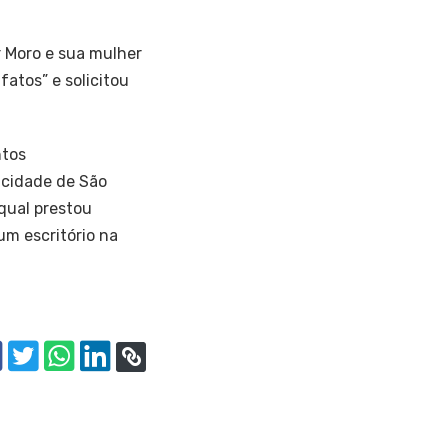
r Moro e sua mulher
tos” e solicitou
ntos
 cidade de São
qual prestou
um escritório na