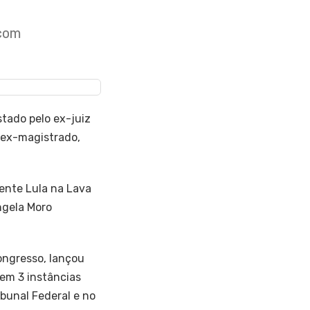
 com
tado pelo ex-juiz
o ex-magistrado,
dente Lula na Lava
ângela Moro
Congresso, lançou
em 3 instâncias
ibunal Federal e no