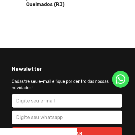
Queimados (RJ)
espalha
Marquin
vaga
Newsletter
Cadastre seu e-mail e fique por dentro das nossas
novidades!
CADASTRAR