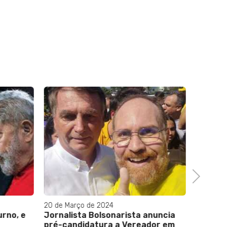
Next
20 de Março de 2024
18 de Fev
urno, e
Jornalista Bolsonarista anuncia
Fraude
pré-candidatura a Vereador em
Nilópol