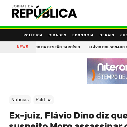
POLÍTICA
CIDADES
ECONOMIA
GERAIS
JU
NEWS
NSPORTE PÚBLICO DA GESTÃO TARCÍSIO
FLÁVIO BOLSONARO CONCE
Notícias
Política
Ex-juiz, Flávio Dino diz qu
suspeito Moro assassinar 