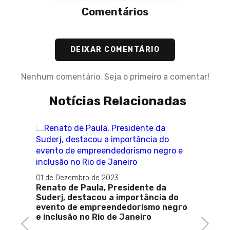
Comentários
DEIXAR COMENTÁRIO
Nenhum comentário. Seja o primeiro a comentar!
Notícias Relacionadas
04 de Junho de 2024
Zito, pré-candidato à prefeitura de
Caxias, lidera movimento por
te da
mudança durante Reunião Geral
ância do
smo negro
ro
Previous
Next