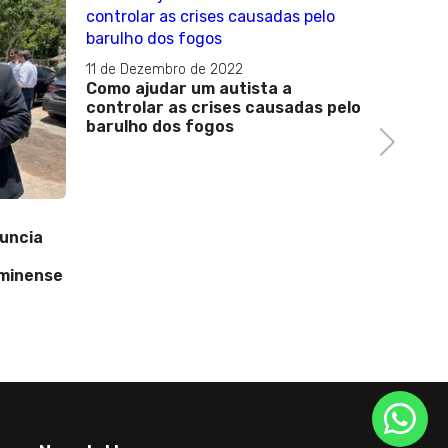
10 de Ju
Peeling
11 de Dezembro de 2022
quais c
Como ajudar um autista a
tomado
controlar as crises causadas pelo
barulho dos fogos
Next
nuncia
uminense