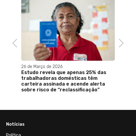
Previous
Next
26 de Março de 2026
09 de M
ará
Estudo revela que apenas 25% das
Balan
trabalhadoras domésticas têm
acumu
carteira assinada e acende alerta
nos p
sobre risco de “reclassificação”
Notícias
Política