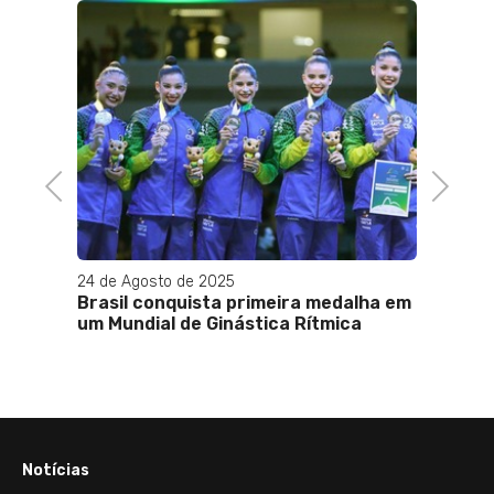
Previous
Next
24 de Agosto de 2025
01 de 
Brasil conquista primeira medalha em
Brasil
ndidos
um Mundial de Ginástica Rítmica
vence
Notícias